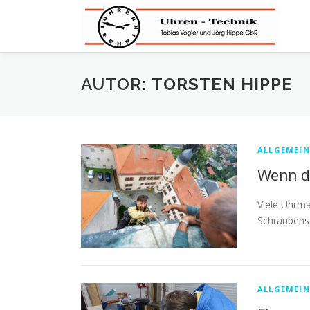
Zum
Inhalt
springen
AUTOR:
TORSTEN HIPPE
ALLGEMEIN
Wenn d
Viele Uhrma
Schraubensc
ALLGEMEIN