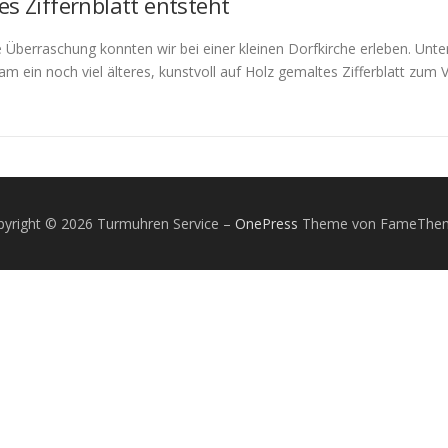
es Ziffernblatt entsteht
e Überraschung konnten wir bei einer kleinen Dorfkirche erleben. Unt
kam ein noch viel älteres, kunstvoll auf Holz gemaltes Zifferblatt zum
pyright © 2026 Turmuhren Service
–
OnePress
Theme von FameThe